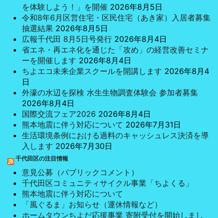
31日に完了しました。
を体験しよう！」を開催
2026年8月5日
会員及び町会婦人部のみ
令和8年6月区営住宅・区民住宅（あき家）入居者募集
なさまに草花を植えてい
抽選結果
2026年8月5日
広報千代田 8月5日号発行
2026年8月4日
ただき、開園セレモニー
省エネ・再エネ化を通じた「攻め」の経営改善セミナ
を行いました。 こども公
ーを開催します
2026年8月4日
園ですが、残念なことに
ちよエコ未来企業スクールを開講します
2026年8月4
タバコ喫 ...
日
外濠の水辺を探検 水生生物調査体験会 参加者募集
2026年8月4日
国際交流フェア2026
2026年8月4日
熊本地震に伴う対応について
2026年7月31日
生活環境条例における過料のキャッシュレス決済を導
入します
2026年7月30日
千代田区の注目情報
意見公募（パブリックコメント）
千代田区コミュニティサイクル事業「ちよくる」
熊本地震に伴う対応について
「風ぐるま」お知らせ（運休情報など）
ホームタウンちよだ応援事業 寄附受付を開始しまし