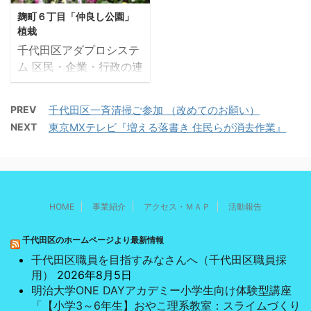
を添えて陳情訪問しまし
対策のもと、一斉清掃を
麹町６丁目「仲良し公園」
た。 それから4年、麹町
行う事としました。つき
植栽
2丁目の角のPMO東京地
ましては、マスク着用を
千代田区アダプロシステ
下鉄ビルが完成になり、
お願いし、下記日時にお
ム 区民・企業・行政の連
エレベーター、エスカレ
集まり下さいますよう、
携・共同による緑化や清
ーターの開通の運びとな
お願い致します。 記
掃などを通し、まちに潤
りました。小さなお子様
日 時 令和3年11月8
PREV
千代田区一斉清掃ご参加 （改めてのお願い）
いを与えるとともに、地
がいるお母様やお年寄り
日（月） 13時30分～
NEXT
東京MXテレビ『増える落書き 住民らが消去作業』
域の環境美化やコミュニ
の皆様の願いが叶いまし
集合場所 麹町4丁目 三
ティの活性化を図ること
た。 近隣の方や多数の関
菱UFJ銀行前 ※受付の密
を目的とする。 千代田区
係者の方々にてセレモニ
を避けるため、下の欄に
アダプトシステム制度が
ーと内覧式が実施されま
あらかじめ参加人数をご
平成14（2002）年から
した。
記入の上、当日、先にお
HOME
事業紹介
アクセス・ＭＡＰ
活動報告
発足しました。 当協議会
送りしたハ ...
は平成18（2006）年に
千代田区のホームページより最新情報
セブン・イレブンみどり
千代田区職員を目指すみなさんへ（千代田区職員採
の基金助成金を戴き、仲
用）
2026年8月5日
良し公園の改修工事を行
明治大学ONE DAYアカデミー小学生向け体験型講座
い、千代田区施工で3月
「【小学3～6年生】おやこ理系教室：スライムづくり