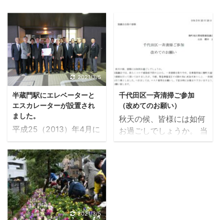
2021/3/5
2021/10/15
半蔵門駅にエレベーターと
千代田区一斉清掃ご参加
エスカレーターが設置され
（改めてのお願い）
ました。
秋天の候、皆様には如何
平成25（2013）年4月に
お過ごしでしょうか。 当
「半蔵門線半蔵門駅麹町
協議会では、長らくコロ
大通り口に新たな出入り
ナ感染症予防の上から、
口の確保とエレベーター
一斉清掃を取りやめ、各
設置を求める要望書」を
事業所毎に麹町大通りの
当協議会の櫻井会長が主
清掃を行って頂いており
体となって、東京地下鉄
ましたが、今般、緊急事
㈱本社へ6,926名の署名
態宣言の解除を機に感染
2021/3/5