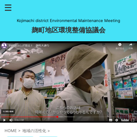
Kojimachi district Environmental Maintenance Meeting
麹町地区環境整備協議会
HOME
>
地域の活性化
>